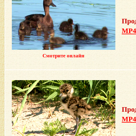
Прод
MP4
Смотрите онлайн
Прод
MP4