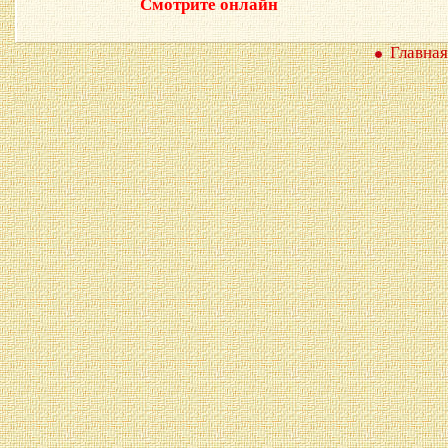
Смотрите онлайн
Главная