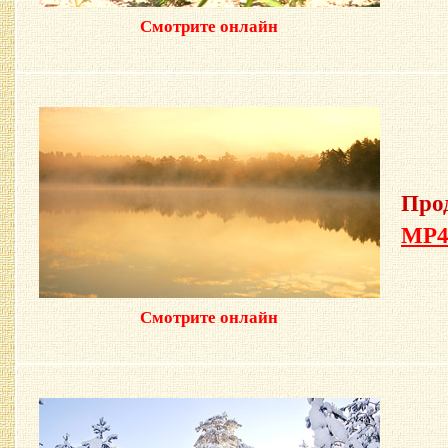
Смотрите онлайн
Прод
MP4
Смотрите онлайн