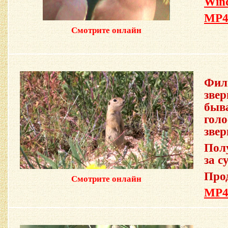
Win
MP4
Смотрите онлайн
Фил
звер
быва
голо
звер
Полу
за с
Прод
Смотрите онлайн
MP4