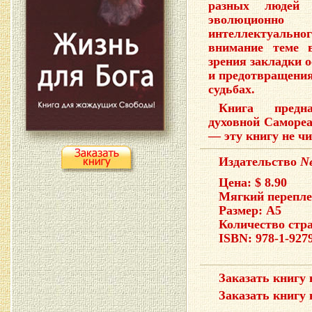
разных людей
эволюционно
интеллектуаль
внимание теме 
зрения закладки о
и предотвращения
судьбах.
Книга предн
духовной Саморе
— эту книгу не чи
Издательство
Ne
Цена: $ 8.90
Мягкий перепле
Размер: A5
Количество стра
ISBN: 978-1-927
Заказать книгу
Заказать книгу