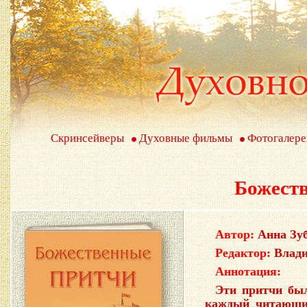
Скринсейверы
Духовные фильмы
Фотогалере
Божест
Автор:
Анна Зу
Редактор:
Влад
Аннотация:
Эти притчи был
каждый читающи